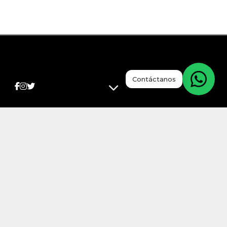
Contáctanos
NOSOTROS
Acerca de
Somos una empresa dedicada a la asistencia médica
en casa, ofreciendo atención personalizada,
seguimiento continuo y planes de salud accesibles.
Nuestro objetivo es brindar bienestar y tranquilidad a